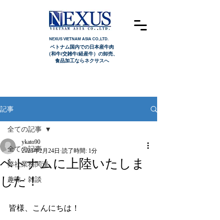
NEXUS VIETNAM ASIA CO.,LTD.
ベトナム国内での日本産牛肉
（和牛/交雑牛/経産牛）の卸売、
食品加工ならネクサスへ
記事
全ての記事
ykato90
全ての記事
2023年2月24日
読了時間: 1分
ベトナムに上陸いたしま
弊社業務関連
した！
趣味・雑談
皆様、こんにちは！