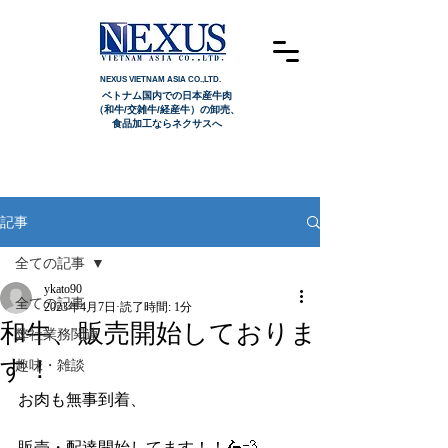
NEXUS VIETNAM ASIA CO.,LTD.
ベトナム国内での日本産牛肉
（和牛/交雑牛/経産牛）の卸売、
食品加工ならネクサスへ
記事
全ての記事
ykato90
全ての記事
2023年4月7日
読了時間: 1分
和牛、販売開始しておりま
弊社業務関連
す！
趣味・雑談
お肉も無事到着、
販売・配達開始してます！！🛵💨