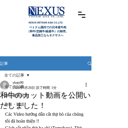
NEXUS VIETNAM ASIA CO.,LTD.
ベトナム国内での日本産牛肉
（和牛/交雑牛/経産牛）の卸売、
食品加工ならネクサスへ
記事
全ての記事
ykato90
全ての記事
2023年6月26日
読了時間: 1分
和牛のカット動画を公開い
弊社業務関連
たしました！
趣味・雑談
Các Video hướng dẫn cắt thịt bò của chúng 
tôi đã hoàn thiện !!
Cách cắt phần thịt ba chỉ (Tomobara), Thịt 