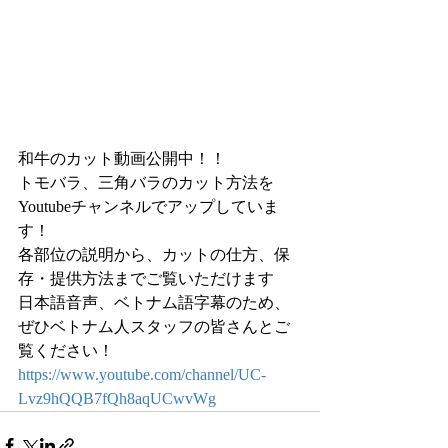
和牛のカット動画公開中！！
トモバラ、三角バラのカット方法を
Youtubeチャンネルでアップしていま
す！
各部位の説明から、カットの仕方、保
存・提供方法までご覧いただけます
日本語音声、ベトナム語字幕のため、
ぜひベトナム人スタッフの皆さんとご
覧ください！
https://www.youtube.com/channel/UC-
Lvz9hQQB7fQh8aqUCwvWg