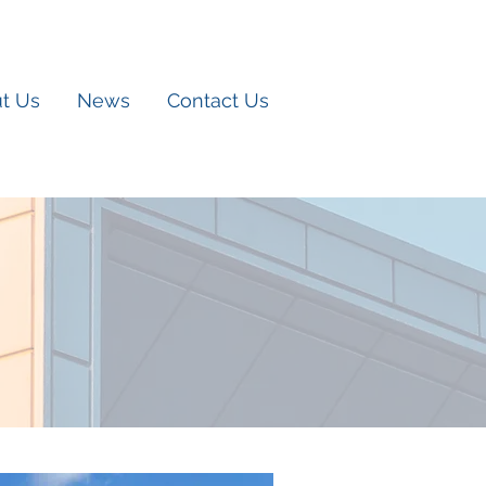
t Us
News
Contact Us