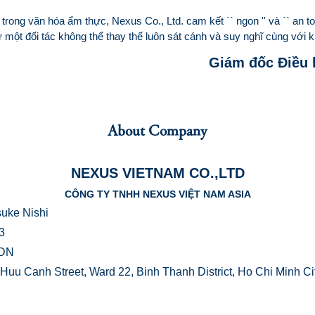
 trong văn hóa ẩm thực, Nexus Co., Ltd. cam kết `` ngon '' và `` an t
 một đối tác không thể thay thế luôn sát cánh và suy nghĩ cùng với k
Giám đốc Điều 
About Company
NEXUS VIETNAM CO.,LTD
CÔNG TY TNHH NEXUS VIỆT NAM ASIA
uke Nishi
3
DN
nh Street, Ward 22, Binh Thanh District, Ho Chi Minh Cit