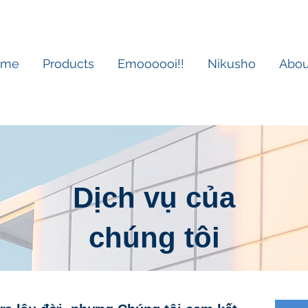
ome
Products
Emoooooi!!
Nikusho
Abou
Dịch vụ của
chúng tôi