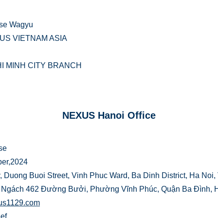
e Wagyu
US VIETNAM ASIA
HI MINH CITY BRANCH
NEXUS Hanoi Office
se
r,2024
uong Buoi Street, Vinh Phuc Ward, Ba Dinh District, Ha Noi
 Ngách 462 Đường Bưởi, Phường Vĩnh Phúc, Quận Ba Đình, H
us1129.c
om
ef