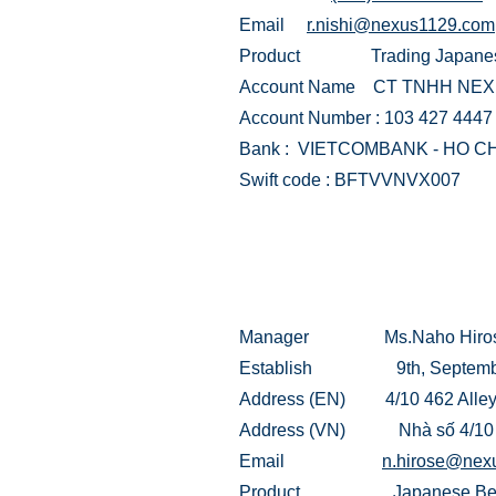
Email
r.nishi@nexus1129.c
om
Product Trading Japanes
Account Name CT TNHH NEX
Account Number : 103 427 4447
Bank : VIETCOMBANK - HO C
Swift code : BFTVVNVX007
Manager Ms.Naho Hiro
Establish 9th, Septembe
Address (EN) 4/10 462 Alley, D
​Address (VN)
Nhà số 4/10
Email
n.hirose@nex
Product Japanese Be